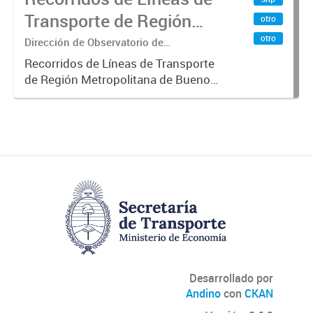
Transporte de Región
otro
Metropolitana de
otro
Dirección de Observatorio de
Transporte, Estudio y Sistemas
Buenos Aires (RMBA)
Recorridos de Líneas de Transporte
de Región Metropolitana de Buenos
Aires (RMBA).-
Desarrollado por
Andino
con
CKAN