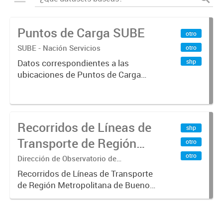
Puntos de Carga SUBE
otro
SUBE - Nación Servicios
otro
shp
Datos correspondientes a las
ubicaciones de Puntos de Carga
SUBE activos vigentes al
01/10/2019.-
Recorridos de Líneas de
shp
Transporte de Región
otro
Metropolitana de
otro
Dirección de Observatorio de
Transporte, Estudio y Sistemas
Buenos Aires (RMBA)
Recorridos de Líneas de Transporte
de Región Metropolitana de Buenos
Aires (RMBA).-