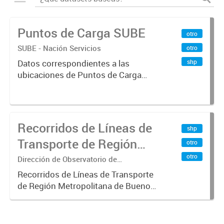
Puntos de Carga SUBE
otro
SUBE - Nación Servicios
otro
shp
Datos correspondientes a las
ubicaciones de Puntos de Carga
SUBE activos vigentes al
01/10/2019.-
Recorridos de Líneas de
shp
Transporte de Región
otro
Metropolitana de
otro
Dirección de Observatorio de
Transporte, Estudio y Sistemas
Buenos Aires (RMBA)
Recorridos de Líneas de Transporte
de Región Metropolitana de Buenos
Aires (RMBA).-