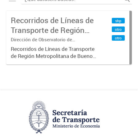
Recorridos de Líneas de
shp
Transporte de Región
otro
Metropolitana de
otro
Dirección de Observatorio de
Transporte, Estudio y Sistemas
Buenos Aires (RMBA)
Recorridos de Líneas de Transporte
de Región Metropolitana de Buenos
Aires (RMBA).-