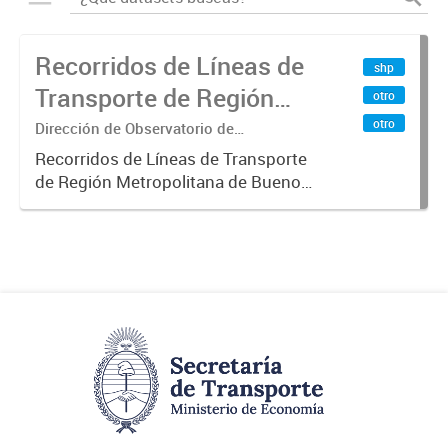
Recorridos de Líneas de
shp
Transporte de Región
otro
Metropolitana de
otro
Dirección de Observatorio de
Transporte, Estudio y Sistemas
Buenos Aires (RMBA)
Recorridos de Líneas de Transporte
de Región Metropolitana de Buenos
Aires (RMBA).-