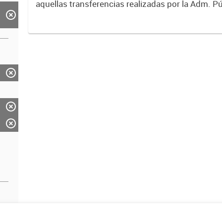
aquellas transferencias realizadas por la Adm. Pú
empresas o consumidores, para permitir que de
servicios sean provistos...