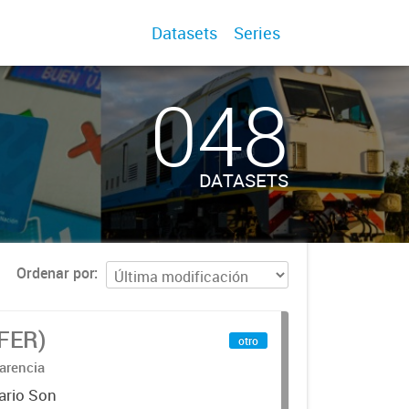
Datasets
Series
048
DATASETS
Ordenar por
IFER)
otro
arencia
ario Son