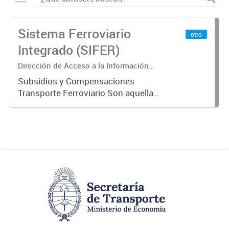
Sistema Ferroviario
otro
Integrado (SIFER)
Dirección de Acceso a la Información
Pública y Transparencia
Subsidios y Compensaciones
Transporte Ferroviario Son aquellas
transferencias realizadas por la
Adm. Pública a empresas o
consumidores, para permitir que
determinados servicios sean
provistos...