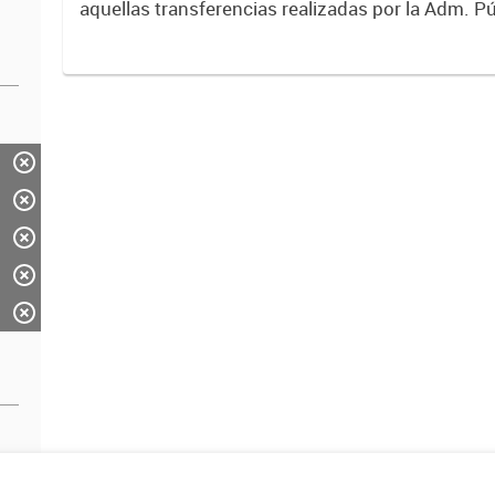
aquellas transferencias realizadas por la Adm. Pú
empresas o consumidores, para permitir que de
servicios sean provistos...