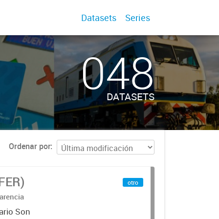
Datasets
Series
048
DATASETS
Ordenar por
IFER)
otro
arencia
ario Son