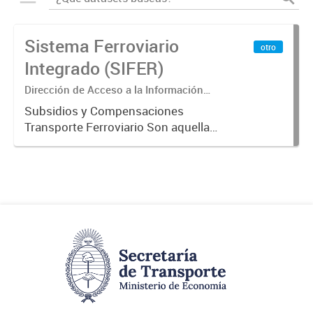
Sistema Ferroviario
otro
Integrado (SIFER)
Dirección de Acceso a la Información
Pública y Transparencia
Subsidios y Compensaciones
Transporte Ferroviario Son aquellas
transferencias realizadas por la
Adm. Pública a empresas o
consumidores, para permitir que
determinados servicios sean
provistos...