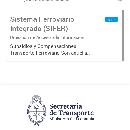
Sistema Ferroviario
otro
Integrado (SIFER)
Dirección de Acceso a la Información
Pública y Transparencia
Subsidios y Compensaciones
Transporte Ferroviario Son aquellas
transferencias realizadas por la
Adm. Pública a empresas o
consumidores, para permitir que
determinados servicios sean
provistos...