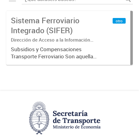
Sistema Ferroviario
otro
Integrado (SIFER)
Dirección de Acceso a la Información
Pública y Transparencia
Subsidios y Compensaciones
Transporte Ferroviario Son aquellas
transferencias realizadas por la
Adm. Pública a empresas o
consumidores, para permitir que
determinados servicios sean
provistos...