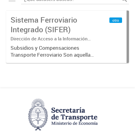
Sistema Ferroviario
otro
Integrado (SIFER)
Dirección de Acceso a la Información
Pública y Transparencia
Subsidios y Compensaciones
Transporte Ferroviario Son aquellas
transferencias realizadas por la
Adm. Pública a empresas o
consumidores, para permitir que
determinados servicios sean
provistos...