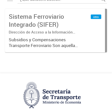
Sistema Ferroviario
otro
Integrado (SIFER)
Dirección de Acceso a la Información
Pública y Transparencia
Subsidios y Compensaciones
Transporte Ferroviario Son aquellas
transferencias realizadas por la
Adm. Pública a empresas o
consumidores, para permitir que
determinados servicios sean
provistos...