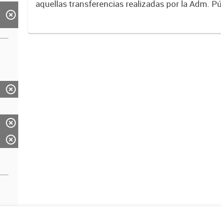
aquellas transferencias realizadas por la Adm. Pú
empresas o consumidores, para permitir que de
servicios sean provistos...