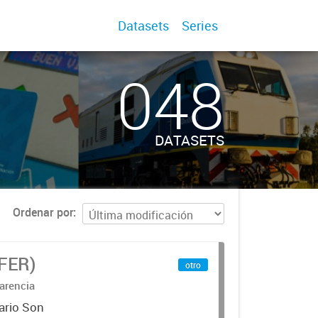
Datasets
Series
048
DATASETS
Ordenar por
IFER)
otro
arencia
ario Son