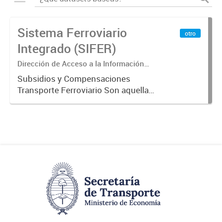
Sistema Ferroviario
otro
Integrado (SIFER)
Dirección de Acceso a la Información
Pública y Transparencia
Subsidios y Compensaciones
Transporte Ferroviario Son aquellas
transferencias realizadas por la
Adm. Pública a empresas o
consumidores, para permitir que
determinados servicios sean
provistos...