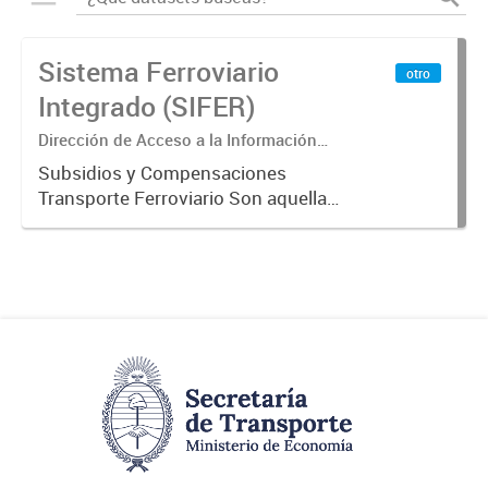
Sistema Ferroviario
otro
Integrado (SIFER)
Dirección de Acceso a la Información
Pública y Transparencia
Subsidios y Compensaciones
Transporte Ferroviario Son aquellas
transferencias realizadas por la
Adm. Pública a empresas o
consumidores, para permitir que
determinados servicios sean
provistos...