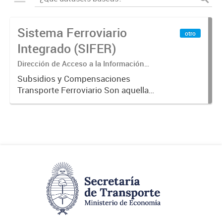
Sistema Ferroviario
otro
Integrado (SIFER)
Dirección de Acceso a la Información
Pública y Transparencia
Subsidios y Compensaciones
Transporte Ferroviario Son aquellas
transferencias realizadas por la
Adm. Pública a empresas o
consumidores, para permitir que
determinados servicios sean
provistos...