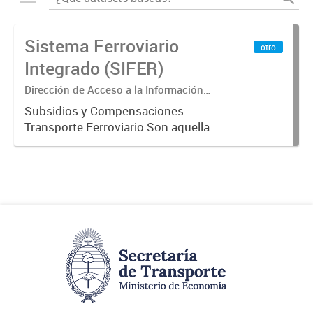
Sistema Ferroviario
otro
Integrado (SIFER)
Dirección de Acceso a la Información
Pública y Transparencia
Subsidios y Compensaciones
Transporte Ferroviario Son aquellas
transferencias realizadas por la
Adm. Pública a empresas o
consumidores, para permitir que
determinados servicios sean
provistos...