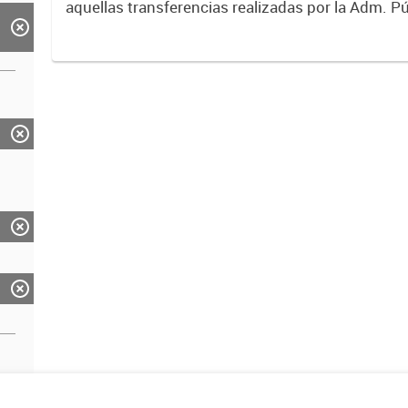
aquellas transferencias realizadas por la Adm. Pú
empresas o consumidores, para permitir que de
servicios sean provistos...