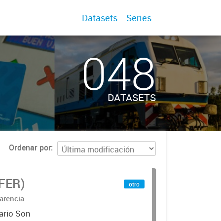
Datasets
Series
048
DATASETS
Ordenar por
IFER)
otro
arencia
ario Son