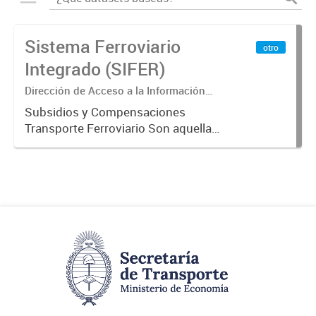
Sistema Ferroviario
otro
Integrado (SIFER)
Dirección de Acceso a la Información
Pública y Transparencia
Subsidios y Compensaciones
Transporte Ferroviario Son aquellas
transferencias realizadas por la
Adm. Pública a empresas o
consumidores, para permitir que
determinados servicios sean
provistos...