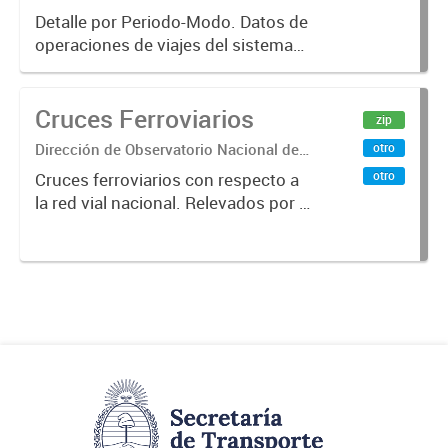
Sistemas – Ministerio de Transporte
Buenos Aires, agregado
Detalle por Periodo-Modo. Datos de
operaciones de viajes del sistema
por Periodo-Modo
único de boleto electrónico(SUBE)
para el periodo registrado desde
Cruces Ferroviarios
01/01/2013 hasta 30/06/2019 para
zip
líneas de transporte urbano...
Dirección de Observatorio Nacional de
otro
Transporte
otro
Cruces ferroviarios con respecto a
la red vial nacional. Relevados por la
Dirección Nacional de Vialidad. Año
2016.