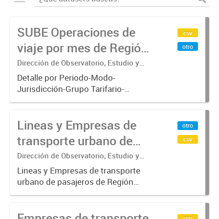
SUBE Operaciones de
csv
viaje por mes de Región
otro
Metropolitana de
Dirección de Observatorio, Estudio y
Sistemas – Ministerio de Transporte
Buenos Aires
Detalle por Periodo-Modo-
Jurisdicción-Grupo Tarifario-
Empresa-Línea-Tipo de
Pasaje.x000D Datos de operaciones
Lineas y Empresas de
de viajes del sistema único de
otro
boleto electrónico(SUBE) para el
transporte urbano de
csv
periodo registrado...
pasajeros de Región
Dirección de Observatorio, Estudio y
Sistemas – Ministerio de Transporte
Metropolitana de
Lineas y Empresas de transporte
urbano de pasajeros de Región
Buenos Aires - SUBE
Metropolitana de Buenos Aires
incluyendo trenes, subterráneo, pre
Empresas de transporte
metro y colectivos. Empresas que
csv