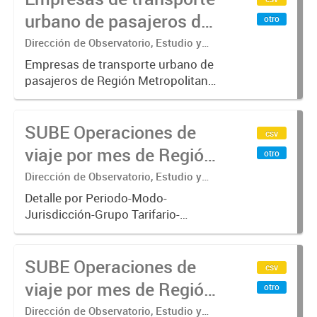
operan con SUBE .-
urbano de pasajeros de
otro
Región Metropolitana de
Dirección de Observatorio, Estudio y
Sistemas – Ministerio de Transporte
Buenos Aires - SUBE
Empresas de transporte urbano de
pasajeros de Región Metropolitana
de Buenos Aires incluyendo trenes,
subterráneo, pre metro y colectivos.
SUBE Operaciones de
Empresas que operan con
csv
SUBE_x000D_ .-
viaje por mes de Región
otro
Metropolitana de
Dirección de Observatorio, Estudio y
Sistemas – Ministerio de Transporte
Buenos Aires, agregado
Detalle por Periodo-Modo-
Jurisdicción-Grupo Tarifario-
Empresa-Línea. Datos de
operaciones de viajes del sistema
SUBE Operaciones de
único de boleto electrónico(SUBE)
csv
para el periodo registrado desde
viaje por mes de Región
otro
01/01/2013 hasta...
Metropolitana de
Dirección de Observatorio, Estudio y