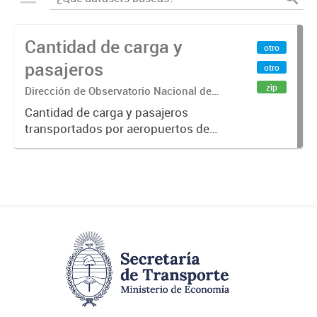
Cantidad de carga y
otro
pasajeros
otro
zip
Dirección de Observatorio Nacional de
Transporte
Cantidad de carga y pasajeros
transportados por aeropuertos de
la República Argentina. Fuente: Sig
Planificación. Año 2015.-