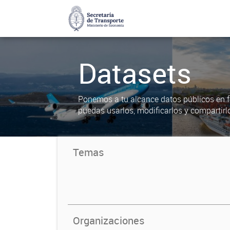
Datasets
Ponemos a tu alcance datos públicos en f
puedas usarlos, modificarlos y compartirl
Temas
Organizaciones