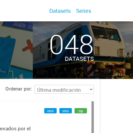
Datasets
Series
048
DATASETS
Ordenar por
otro
otro
zip
levados por el