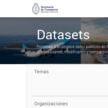
Datasets
Ponemos a tu alcance datos públicos en f
puedas usarlos, modificarlos y compartirl
Temas
Organizaciones