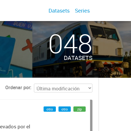
Datasets
Series
048
DATASETS
Ordenar por
otro
otro
zip
levados por el