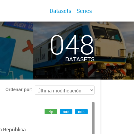
Datasets
Series
048
DATASETS
Ordenar por
zip
otro
otro
la República