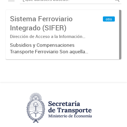
Sistema Ferroviario
otro
Integrado (SIFER)
Dirección de Acceso a la Información
Pública y Transparencia
Subsidios y Compensaciones
Transporte Ferroviario Son aquellas
transferencias realizadas por la
Adm. Pública a empresas o
consumidores, para permitir que
determinados servicios sean
provistos...