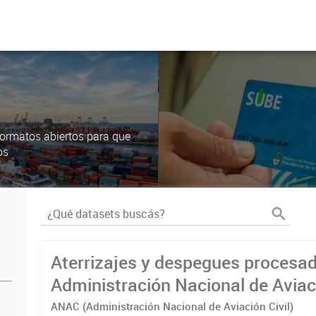
ormatos abiertos para que
os
Aterrizajes y despegues procesad
Administración Nacional de Aviaci
(ANAC)
ANAC (Administración Nacional de Aviación Civil)