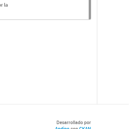
r la
Desarrollado por
Andino
con
CKAN