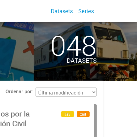
Datasets
Series
048
DATASETS
Ordenar por
os por la
csv
xml
ón Civil