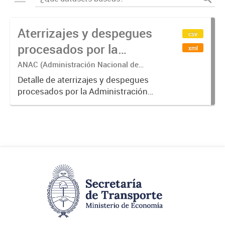
Aterrizajes y despegues
csv
procesados por la
xml
Administración Nacional
ANAC (Administración Nacional de
Aviación Civil)
de Aviación Civil (ANAC)
Detalle de aterrizajes y despegues
procesados por la Administración
Nacional de Aviación Civil.-