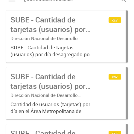
SUBE - Cantidad de
csv
tarjetas (usuarios) por
día.
Dirección Nacional de Desarrollo
Tecnológico - Ministerio de Transporte.
SUBE - Cantidad de tarjetas
(usuarios) por día desagregado por
modo de transporte.
SUBE - Cantidad de
csv
tarjetas (usuarios) por
día en AMBA.
Dirección Nacional de Desarrollo
Tecnológico - Ministerio de Transporte.
Cantidad de usuarios (tarjetas) por
día en el Área Metropolitana de
Buenos Aires desagregado por
modo de transporte.
SUBE - Cantidad de
csv