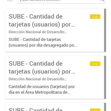
SUBE - Cantidad de
csv
tarjetas (usuarios) por
día.
Dirección Nacional de Desarrollo
Tecnológico - Ministerio de Transporte.
SUBE - Cantidad de tarjetas
(usuarios) por día desagregado por
modo de transporte.
SUBE - Cantidad de
csv
tarjetas (usuarios) por
día en AMBA.
Dirección Nacional de Desarrollo
Tecnológico - Ministerio de Transporte.
Cantidad de usuarios (tarjetas) por
día en el Área Metropolitana de
Buenos Aires desagregado por
modo de transporte.
SUBE - Cantidad de
csv