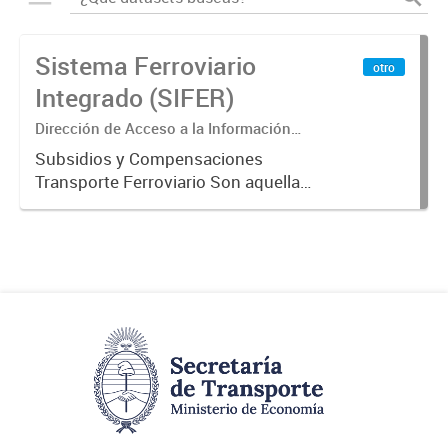
Sistema Ferroviario
otro
Integrado (SIFER)
Dirección de Acceso a la Información
Pública y Transparencia
Subsidios y Compensaciones
Transporte Ferroviario Son aquellas
transferencias realizadas por la
Adm. Pública a empresas o
consumidores, para permitir que
determinados servicios sean
provistos...