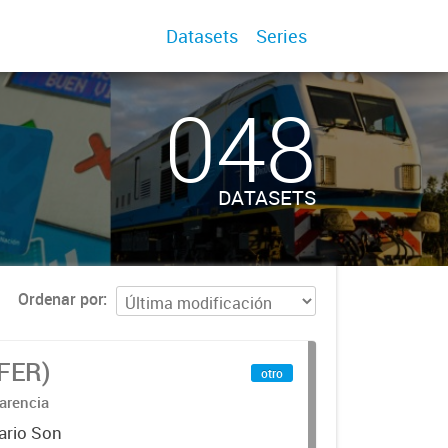
Datasets
Series
048
DATASETS
Ordenar por
IFER)
otro
arencia
ario Son