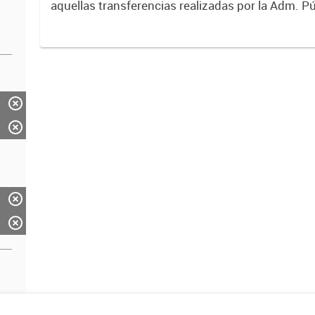
aquellas transferencias realizadas por la Adm. Pú
empresas o consumidores, para permitir que de
servicios sean provistos...