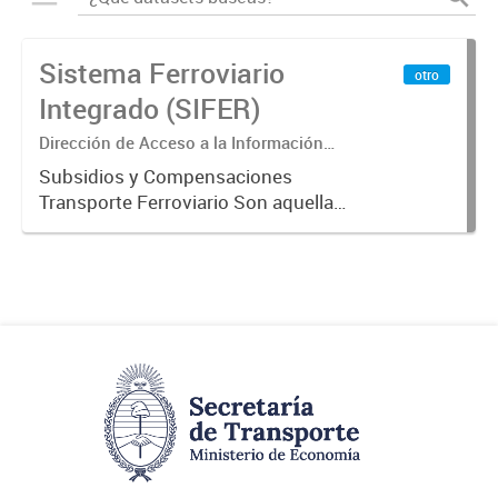
Sistema Ferroviario
otro
Integrado (SIFER)
Dirección de Acceso a la Información
Pública y Transparencia
Subsidios y Compensaciones
Transporte Ferroviario Son aquellas
transferencias realizadas por la
Adm. Pública a empresas o
consumidores, para permitir que
determinados servicios sean
provistos...