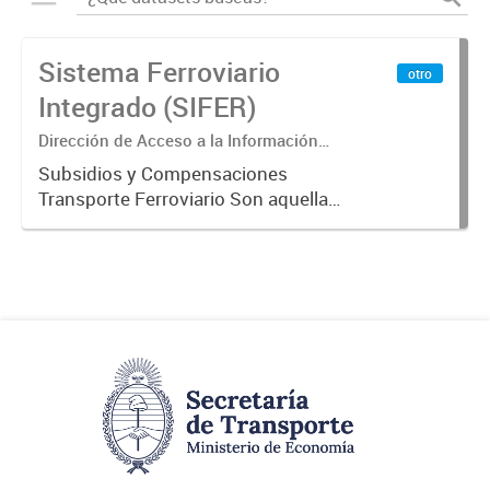
Sistema Ferroviario
otro
Integrado (SIFER)
Dirección de Acceso a la Información
Pública y Transparencia
Subsidios y Compensaciones
Transporte Ferroviario Son aquellas
transferencias realizadas por la
Adm. Pública a empresas o
consumidores, para permitir que
determinados servicios sean
provistos...