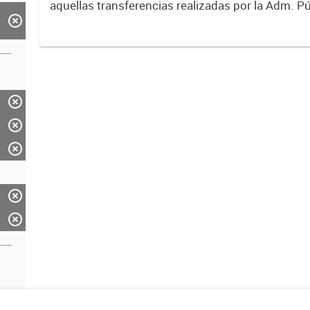
aquellas transferencias realizadas por la Adm. Pú
empresas o consumidores, para permitir que de
servicios sean provistos...