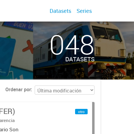
Datasets
Series
048
DATASETS
Ordenar por
IFER)
otro
arencia
ario Son