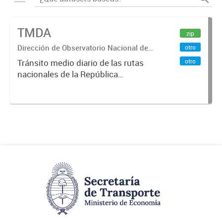
TMDA
zip
Dirección de Observatorio Nacional de
otro
Transporte
otro
Tránsito medio diario de las rutas
nacionales de la República
Argentina. Relevado por la
Dirección Nacional de Vialidad. Año
2017.