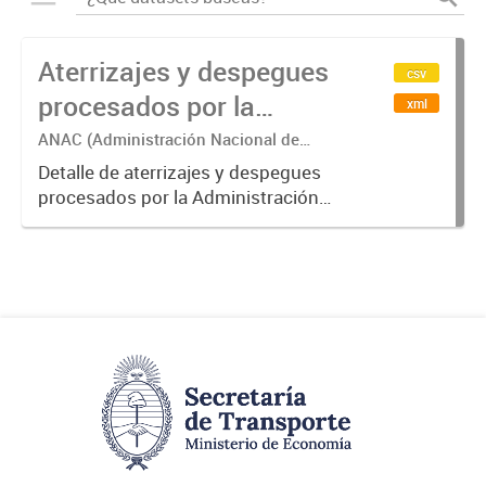
Aterrizajes y despegues
csv
procesados por la
xml
Administración Nacional
ANAC (Administración Nacional de
Aviación Civil)
de Aviación Civil (ANAC)
Detalle de aterrizajes y despegues
procesados por la Administración
Nacional de Aviación Civil.-