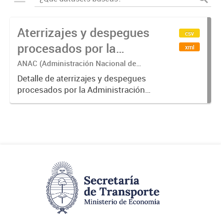
Aterrizajes y despegues
csv
procesados por la
xml
Administración Nacional
ANAC (Administración Nacional de
Aviación Civil)
de Aviación Civil (ANAC)
Detalle de aterrizajes y despegues
procesados por la Administración
Nacional de Aviación Civil.-