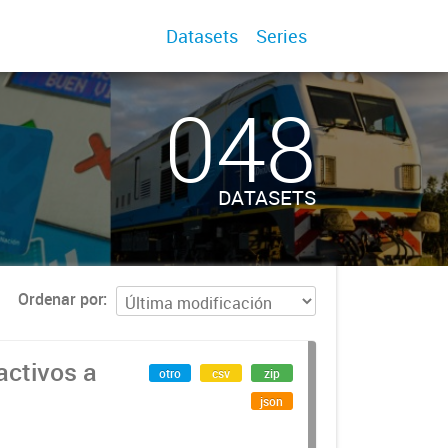
Datasets
Series
048
DATASETS
Ordenar por
activos a
otro
csv
zip
json