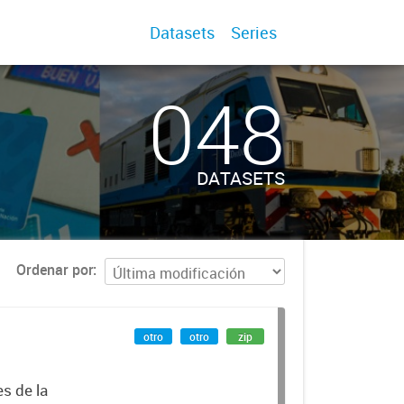
Datasets
Series
048
DATASETS
Ordenar por
otro
otro
zip
es de la