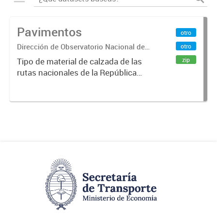
Pavimentos
otro
Dirección de Observatorio Nacional de
otro
Transporte
zip
Tipo de material de calzada de las
rutas nacionales de la República
Argentina. Relevado por la
Dirección Nacional de Vialidad. Año
2019.