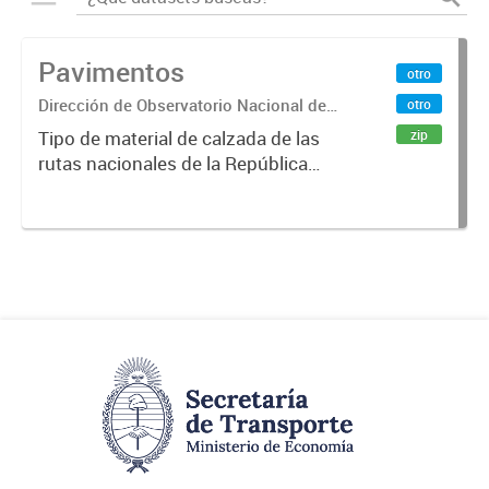
Pavimentos
otro
Dirección de Observatorio Nacional de
otro
Transporte
zip
Tipo de material de calzada de las
rutas nacionales de la República
Argentina. Relevado por la
Dirección Nacional de Vialidad. Año
2019.