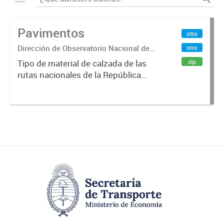
Pavimentos
otro
Dirección de Observatorio Nacional de
otro
Transporte
zip
Tipo de material de calzada de las
rutas nacionales de la República
Argentina. Relevado por la
Dirección Nacional de Vialidad. Año
2019.