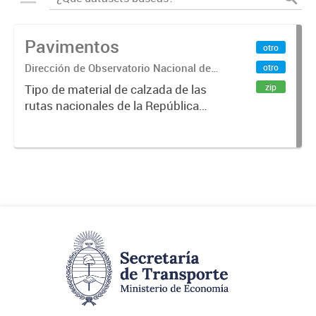
Pavimentos
otro
Dirección de Observatorio Nacional de
otro
Transporte
zip
Tipo de material de calzada de las
rutas nacionales de la República
Argentina. Relevado por la
Dirección Nacional de Vialidad. Año
2019.