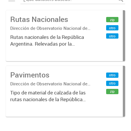
Rutas Nacionales
zip
Dirección de Observatorio Nacional de
otro
Transporte
otro
Rutas nacionales de la República
Argentina. Relevadas por la
Dirección Nacional de Vialidad.
Pavimentos
otro
Dirección de Observatorio Nacional de
otro
Transporte
zip
Tipo de material de calzada de las
rutas nacionales de la República
Argentina. Relevado por la
Dirección Nacional de Vialidad. Año
2019.