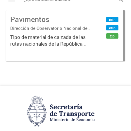
Pavimentos
otro
Dirección de Observatorio Nacional de
otro
Transporte
zip
Tipo de material de calzada de las
rutas nacionales de la República
Argentina. Relevado por la
Dirección Nacional de Vialidad. Año
2019.