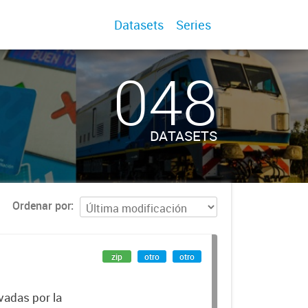
Datasets
Series
048
DATASETS
Ordenar por
zip
otro
otro
vadas por la