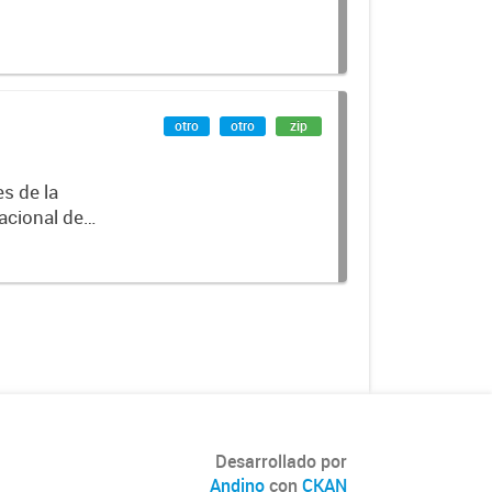
otro
otro
zip
es de la
acional de
Desarrollado por
Andino
con
CKAN