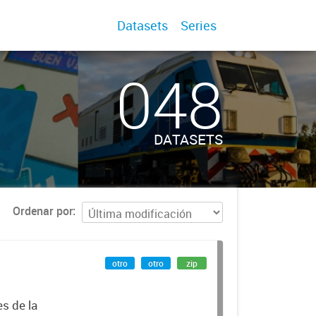
Datasets
Series
048
DATASETS
Ordenar por
otro
otro
zip
es de la