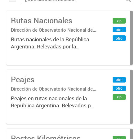
Rutas Nacionales
zip
Dirección de Observatorio Nacional de
otro
Transporte
otro
Rutas nacionales de la República
Argentina. Relevadas por la
Dirección Nacional de Vialidad.
Peajes
otro
Dirección de Observatorio Nacional de
otro
Transporte
zip
Peajes en rutas nacionales de la
República Argentina. Relevados por
la Dirección Nacional de Vialidad.
Año 2019 .-
Postes Kilométricos
zip