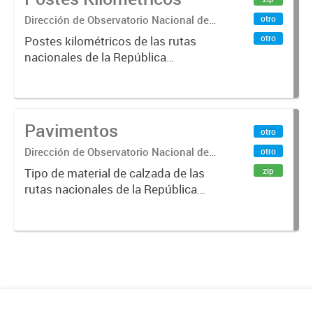
Dirección de Observatorio Nacional de
otro
Transporte
otro
Postes kilométricos de las rutas
nacionales de la República
Argentina. Relevados por la
Dirección Nacional de Vialidad. Año
2019 .-
Pavimentos
otro
Dirección de Observatorio Nacional de
otro
Transporte
zip
Tipo de material de calzada de las
rutas nacionales de la República
Argentina. Relevado por la
Dirección Nacional de Vialidad. Año
2019.