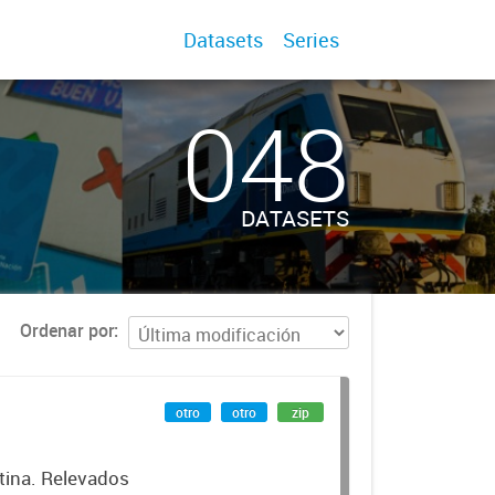
Datasets
Series
048
DATASETS
Ordenar por
otro
otro
zip
tina. Relevados